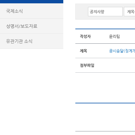
국제소식
성명서/보도자료
작성자
윤리팀
유관기관 소식
제목
공시송달(징계개
첨부파일