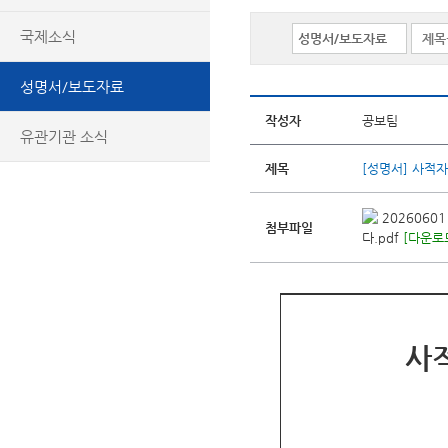
국제소식
성명서/보도자료
작성자
공보팀
유관기관 소식
제목
[성명서] 사적
2026060
첨부파일
다.pdf
[다운로드
사