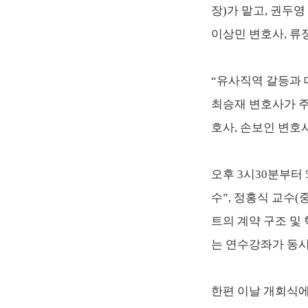
장)가 맡고, 권두
이상민 변호사, 류
“유사직역 갈등과 
최승재 변호사가 주
호사, 손보인 변호
오후 3시30분부터
수”, 정홍식 교수
트의 계약 구조 및
는 연수강좌가 동시
한편 이날 개회식에