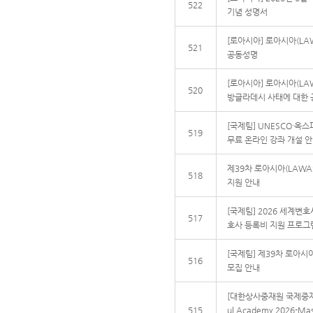
522
기념 성명서
[로아시아] 로아시아(LA
521
공동성명
[로아시아] 로아시아(LAW
520
방글라데시 사태에 대한
[국제팀] UNESCO·옥스
519
무료 온라인 강좌 개설 
제39차 로아시아(LAWA
518
지원 안내
[국제팀] 2026 세계변호
517
호사 등록비 지원 프로그
[국제팀] 제39차 로아시
516
모집 안내
[대한상사중재원 국제중재센터]
515
ul Academy 2026-Mas