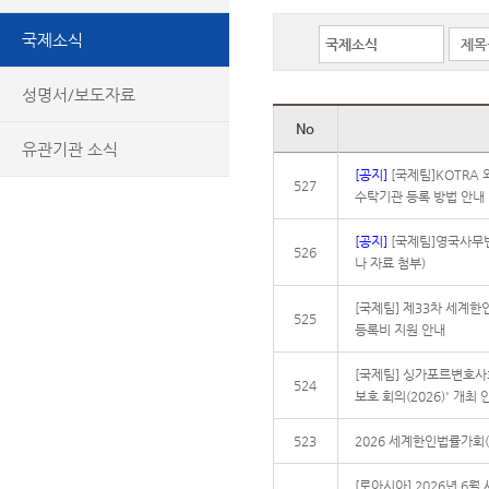
국제소식
성명서/보도자료
No
유관기관 소식
[공지]
[국제팀]KOTRA
527
수탁기관 등록 방법 안내
[공지]
[국제팀]영국사무변
526
나 자료 첨부)
[국제팀] 제33차 세계한
525
등록비 지원 안내
[국제팀] 싱가포르변호사회
524
보호 회의(2026)' 개최 
523
2026 세계한인법률가회(
[로아시아] 2026년 6월