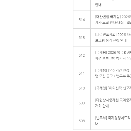
안내
[대한변협 국제팀] 202
514
가자 모집 안내(대상 : 법
[파리변호사회] 2026 파리
513
로그램 참가 신청 안내
[국제팀] 2026 영국법
512
파견 프로그램 참가자 모
[국제팀] [모집기간 연장
511
램 모집 공고 / 법무부 주
510
[국세청] 「해외신탁 신고
[대한상사중재원 국제중
509
개최 안내
[법무부] 국제경쟁네트워크
508
내