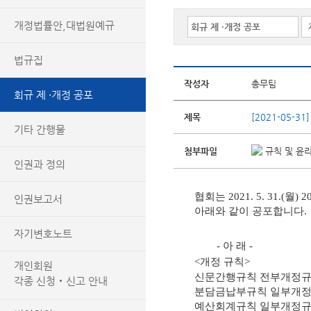
개정법률안,대법원예규
법규집
작성자
총무팀
회규 제 ·개정 공포
제목
[2021-05-3
기타 간행물
첨부파일
규칙 및 윤리
인권과 정의
협회는
2021. 5. 31.(
월
) 2
인권보고서
아래와 같이 공포합니다
.
자기변호노트
-
아 래
-
<
개정 규칙
>
개인회원
신문간행규칙 전부개정
각종 신청‧신고 안내
분담금납부규칙 일부개
예산회계규칙 일부개정