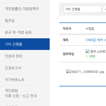
개정법률안,대법원예규
법규집
작성자
사업팀
회규 제 ·개정 공포
제목
[자료집] 벤처
기타 간행물
벤처 스타트업
첨부파일
인권과 정의
1,109]
인권보고서
자기변호노트
개인회원
각종 신청‧신고 안내