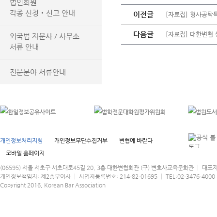
법인회원
각종 신청‧신고 안내
이전글
[자료집] 형사공탁
다음글
[자료집] 대한변
외국법 자문사 / 사무소
서류 안내
전문분야 서류안내
개인정보처리지침
개인정보무단수집거부
변협에 바란다
모바일 홈페이지
(06595) 서울 서초구 서초대로45길 20, 3층 대한변협회관 (구) 변호사교육문화관 │ 대표
개인정보책임자: 제2총무이사 │ 사업자등록번호: 214-82-01695 │ TEL:02-3476-4000 │
Copyright 2016, Korean Bar Association