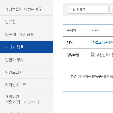
개정법률안,대법원예규
법규집
작성자
인권팀
회규 제 ·개정 공포
제목
[자료집] 환경
기타 간행물
첨부파일
대한변호사협회
인권과 정의
인권보고서
환경·에너지문제연구총서[제16
자기변호노트
개인회원
각종 신청‧신고 안내