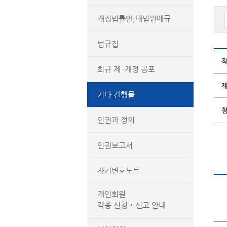
개정법률안,대법원예규
법규집
회규 제 ·개정 공포
기타 간행물
인권과 정의
인권보고서
자기변호노트
개인회원
각종 신청‧신고 안내