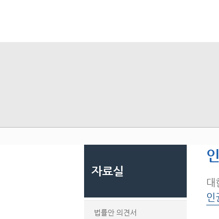
인
자료실
대
인
법률안 의견서