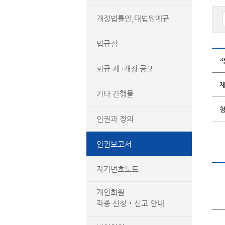
개정법률안,대법원예규
법규집
회규 제 ·개정 공포
기타 간행물
인권과 정의
인권보고서
자기변호노트
개인회원
각종 신청‧신고 안내