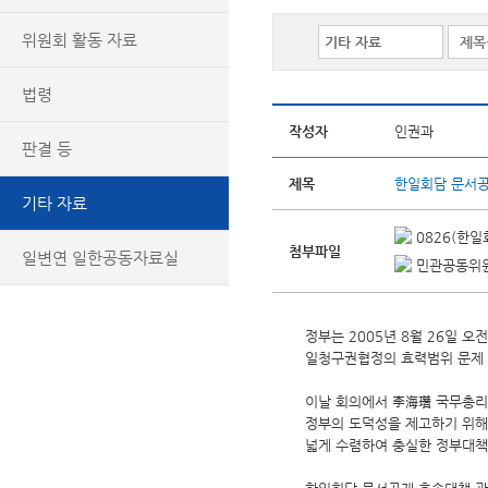
위원회 활동 자료
법령
작성자
인권과
판결 등
제목
한일회담 문서공
기타 자료
0826(한일
첨부파일
일변연 일한공동자료실
민관공동위원회
정부는 2005년 8월 26일 
일청구권협정의 효력범위 문제 
이날 회의에서 李海瓚 국무총리
정부의 도덕성을 제고하기 위해
넓게 수렴하여 충실한 정부대책