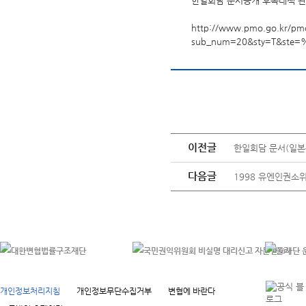
한일회담 문서공개 후속대책 
http://www.pmo.go.kr/pm
sub_num=20&sty=T&ste=
이전글
한일회담 문서(일본
다음글
1998 유엔인권소위
개인정보처리지침
개인정보무단수집거부
변협에 바란다