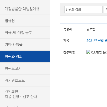
개정법률안,대법원예규
법규집
작성자
공보팀
회규 제 ·개정 공포
제목
2021년 헌법
기타 간행물
첨부파일
03.헌법-윤
인권과 정의
인권보고서
자기변호노트
개인회원
각종 신청‧신고 안내