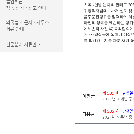
법인회원
초록
:
헌법 분야의 판례로
20
각종 신청‧신고 안내
위공직자범죄수사처 설치 및 
음주운전행위를 엄격하게 처
외국법 자문사 / 사무소
타인의 명예를 훼손하는 행위
예훼손죄
’
사건
(4)
옥외집회에 
서류 안내
건
, (5)
영상물에 녹화된 미성년
를 침해하는지를 다룬 사건
, (
전문분야 서류안내
제 505 호
| 발행일
이전글
2021년 조세법 
제 505 호
| 발행일
다음글
2021년 노동법 