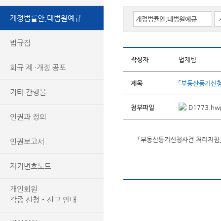
개정법률안,대법원예규
법규집
작성자
법제팀
회규 제 ·개정 공포
제목
「부동산등기신청
기타 간행물
첨부파일
D1773.hw
인권과 정의
「부동산등기신청사건 처리지침
인권보고서
자기변호노트
개인회원
각종 신청‧신고 안내