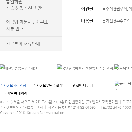
법인회원
각종 신청‧신고 안내
이전글
「복수의결권주식」의
다음글
「등기신청수수료의 
외국법 자문사 / 사무소
서류 안내
전문분야 서류안내
개인정보처리지침
개인정보무단수집거부
변협에 바란다
모바일 홈페이지
(06595) 서울 서초구 서초대로45길 20, 3층 대한변협회관 (구) 변호사교육문화관 │ 대표
개인정보책임자: 제2총무이사 │ 사업자등록번호: 214-82-01695 │ TEL:02-3476-4000 │
Copyright 2016, Korean Bar Association