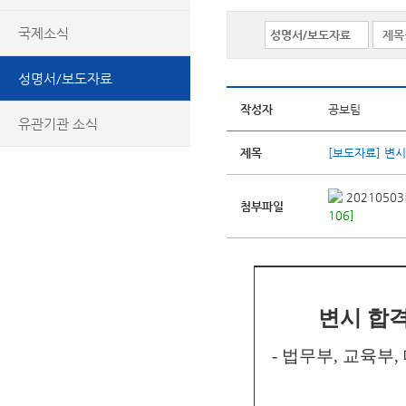
국제소식
성명서/보도자료
작성자
공보팀
유관기관 소식
제목
[보도자료] 변
2021050
첨부파일
106]
변시 합격
- 법무부, 교육